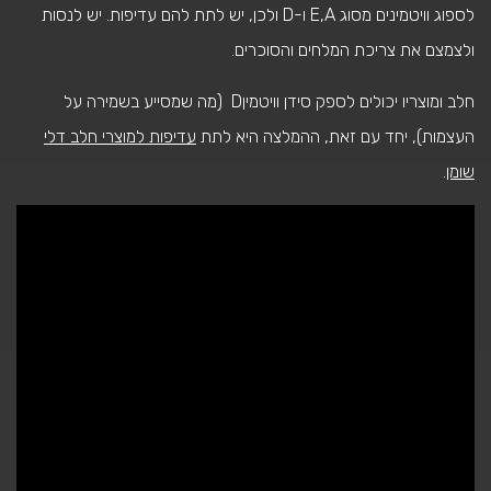
לספוג וויטמינים מסוג E,A ו-D ולכן, יש לתת להם עדיפות. יש לנסות
ולצמצם את צריכת המלחים והסוכרים.
חלב ומוצריו יכולים לספק סידן וויטמיןD (מה שמסייע בשמירה על
העצמות), יחד עם זאת, ההמלצה היא לתת
עדיפות למוצרי חלב דלי
שומן
.