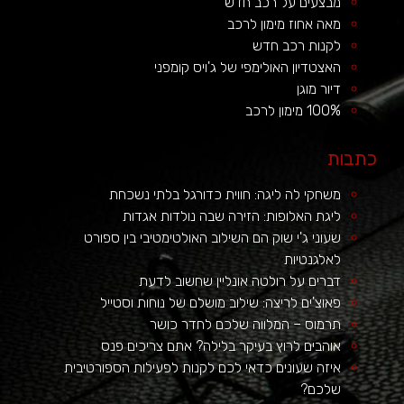
מבצעים על רכב חדש
מאה אחוז מימון לרכב
לקנות רכב חדש
האצטדיון האולימפי של ג'ויס קומפני
דיור מוגן
100% מימון לרכב
כתבות
משחקי לה ליגה: חווית כדורגל בלתי נשכחת
ליגת האלופות: הזירה שבה נולדות אגדות
שעוני ג'י שוק הם השילוב האולטימטיבי בין ספורט
לאלגנטיות
דברים על רולטה אונליין שחשוב לדעת
פאוצ'ים לריצה: שילוב מושלם של נוחות וסטייל
תרמוס – המלווה שלכם לחדר כושר
אוהבים לרוץ בעיקר בלילה? אתם צריכים פנס
איזה שעונים כדאי לכם לקנות לפעילות הספורטיבית
שלכם?