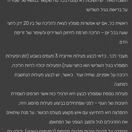
חשובה מאוד. יש חשיבות לא קטנה בכל מה שקשור בנושא של שמירה
על בריאות בגיל השלישי.
ראשית כל, אם יש אפשרות מומלץ לצאת להליכה של בין 20 דק לחצי
שעה בכל יום – הליכה תורמת לחיזוק השרירים ולשיפור של זרימת
הדם.
מעבר לכך, כדאי לבצע פעילות אירובית 3 פעמים בשבוע (זמן הפעילות
המומלץ בגיל השלישי הוא כחצי שעה) הפעילות יכולה להיות הליכה,
רכיבה על אופניים, שחייה ועוד.. כאשר, יש לבצע פעילות הנחשבת
למתונה.
פעילות נוספת שמומלץ לבצע היא תרגילי כוח אשר תורמים לשמירת
היציבות של הגוף – לפני שמתחילים בביצוע פעילות מהסוג הזה,
ההמלצה היא להתייעץ עם איש מקצוע מעולם הכושר, על מנת שיתאים
את התרגילים לגיל ולמצב הגופני של המתאמן.
הקפדה על תרגילי יציבות ותרגילי מתיחות (כפעמיים בשבוע), יכולה גם