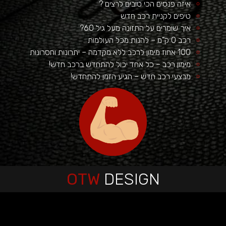
איזה פנסים הכי טובים לרצים ?
טיפים לקניית רכב חדש
איך שומרים על התזונה מעל גיל 60?
רכב 0 ק"מ – להנות מכל העולמות
100 אחוז מימון לרכב ללא מקדמה – יתרונות וחסרונות
מימון רכב – כל אחד יכול להתחדש ברכב חדש!
מבצעי רכב חדש – הגיע הזמן להתחדש!
OTW
DESIGN
הפועל באר שבע
קופונים ומבצעים
מגזין רכב
איכות חיים
מאמרים איכותיים
ביושל ואוכל
הפועל באר שבע
כתבות איכות
לרכב חדש
טכנולוגיה וקידמה
גני אירועים בשפלה
רכב מפרט
מאמרים ישראל
רכב מסחרי
חדשות
איכות הסביבה
במבצע
רגאיי
אקווריום
מימון רכב
עצה לחיים
רגאיי
מימון רכב
נופש
גן אירועים
מימון רכב
רכב חדש
"מימון רכב"
מזגן VRF
חופים ופנאי
אימון אישי
רכבים מסחריים
גאדג'טים לגיקים
נדל"ן בישראל
מגזין לגבר
תיקון מסך
סקוט דיאנג'לו
מאזדה 3
שבלול-שופ
מומחים לקידום באינטרנט
השכרת מקרן
רמקולים
מוגברים
פסנתר חשמלי