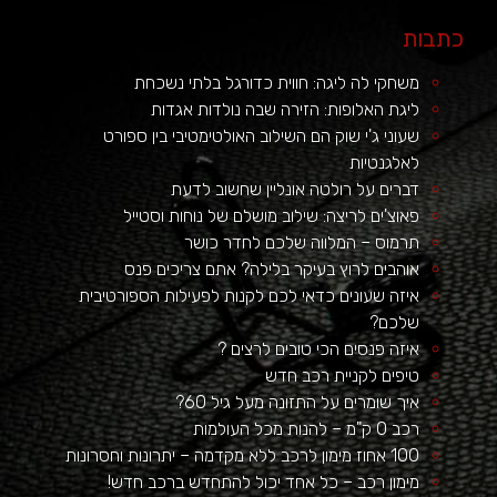
כתבות
משחקי לה ליגה: חווית כדורגל בלתי נשכחת
ליגת האלופות: הזירה שבה נולדות אגדות
שעוני ג'י שוק הם השילוב האולטימטיבי בין ספורט
לאלגנטיות
דברים על רולטה אונליין שחשוב לדעת
פאוצ'ים לריצה: שילוב מושלם של נוחות וסטייל
תרמוס – המלווה שלכם לחדר כושר
אוהבים לרוץ בעיקר בלילה? אתם צריכים פנס
איזה שעונים כדאי לכם לקנות לפעילות הספורטיבית
שלכם?
איזה פנסים הכי טובים לרצים ?
טיפים לקניית רכב חדש
איך שומרים על התזונה מעל גיל 60?
רכב 0 ק"מ – להנות מכל העולמות
100 אחוז מימון לרכב ללא מקדמה – יתרונות וחסרונות
מימון רכב – כל אחד יכול להתחדש ברכב חדש!