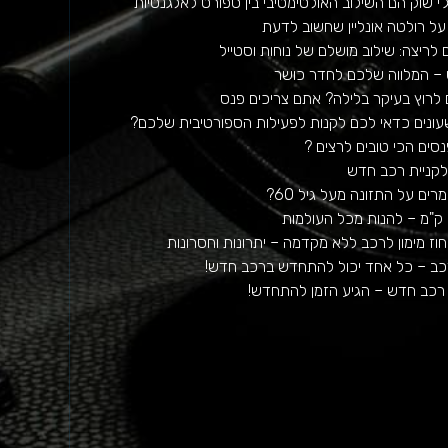
ג'י שוק הם השילוב האולטימטיבי בין ספורט לאלגנטיות
על רולטה אונליין שחשוב לדעת
ם לריצה: שילוב מושלם של נוחות וסטייל
– המלווה שלכם לחדר כושר
 לרוץ בעיקר בלילה? אתם צריכים פנס
עונים כדאי לכם לקנות לפעילות הספורטיבית שלכם?
נסים הכי טובים לרצים ?
לקניית רכב חדש
רים על התזונה מעל גיל 60?
רכב – כל אחד יכול להתחדש ברכב חדש!
רכב חדש – הגיע הזמן להתחדש!