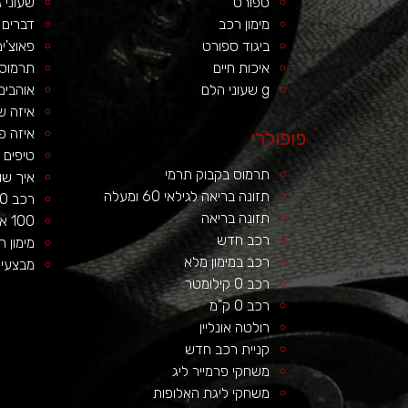
ספורט
שעוני 
מימון רכב
דברים 
ביגוד ספורט
פאוצ'י
איכות חיים
תרמוס 
g שעוני הלם
אוהבים
איזה ש
איזה פ
פופולרי
טיפים 
תרמוס בקבוק תרמי
איך שומ
תזונה בריאה לגילאי 60 ומעלה
רכב 0 ק"מ – להנות מכל העולמות
תזונה בריאה
100 אחוז מימון לרכב ללא מקדמה – יתרונות וחסרונות
רכב חדש
מימון 
רכב במימון מלא
מבצעי 
רכב 0 קילומטר
רכב 0 ק"מ
רולטה אונליין
קניית רכב חדש
משחקי פרמייר ליג
משחקי ליגת האלופות